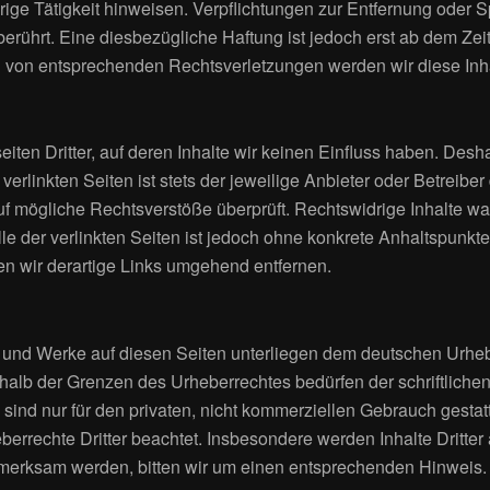
rige Tätigkeit hinweisen. Verpflichtungen zur Entfernung oder
rührt. Eine diesbezügliche Haftung ist jedoch erst ab dem Zei
 von entsprechenden Rechtsverletzungen werden wir diese Inh
ten Dritter, auf deren Inhalte wir keinen Einfluss haben. Desh
rlinkten Seiten ist stets der jeweilige Anbieter oder Betreiber 
f mögliche Rechtsverstöße überprüft. Rechtswidrige Inhalte wa
le der verlinkten Seiten ist jedoch ohne konkrete Anhaltspunkte
 wir derartige Links umgehend entfernen.
te und Werke auf diesen Seiten unterliegen dem deutschen Urhebe
halb der Grenzen des Urheberrechtes bedürfen der schriftliche
ind nur für den privaten, nicht kommerziellen Gebrauch gestatte
berrechte Dritter beachtet. Insbesondere werden Inhalte Dritter
ufmerksam werden, bitten wir um einen entsprechenden Hinweis