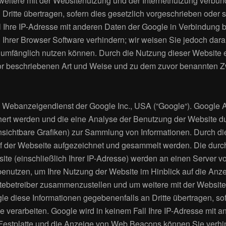
itere mit der Websitenutzung und der Internetnutzung verbund
ritte übertragen, sofern dies gesetzlich vorgeschrieben oder s
 Ihre IP-Adresse mit anderen Daten der Google in Verbindung br
Ihrer Browser Software verhindern; wir weisen Sie jedoch darau
l umfänglich nutzen können. Durch die Nutzung dieser Website e
or beschriebenen Art und Weise und zu dem zuvor benannten Z
 Webanzeigendienst der Google Inc., USA (“Google“). Google 
chert werden und die eine Analyse der Benutzung der Website d
nsichtbare Grafiken) zur Sammlung von Informationen. Durch
uf der Webseite aufgezeichnet und gesammelt werden. Die du
ite (einschließlich Ihrer IP-Adresse) werden an einen Server 
 benutzen, um Ihre Nutzung der Website im Hinblick auf die An
itebetreiber zusammenzustellen und um weitere mit der Websit
le diese Informationen gegebenenfalls an Dritte übertragen, so
le verarbeiten. Google wird in keinem Fall Ihre IP-Adresse mit
 Festplatte und die Anzeige von Web Beacons können Sie verhin