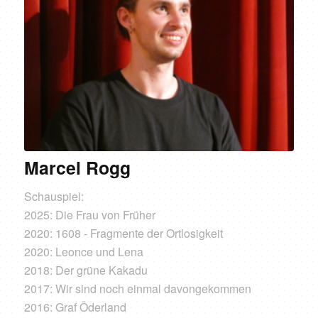
Marcel Rogg
Schauspiel:
2025: Die Frau von Früher
2020: 1608 - Fragmente der Ortlosigkeit
2020: Leonce und Lena
2018: Der grüne Kakadu
2017: Wir sind noch einmal davongekommen
2016: Graf Öderland