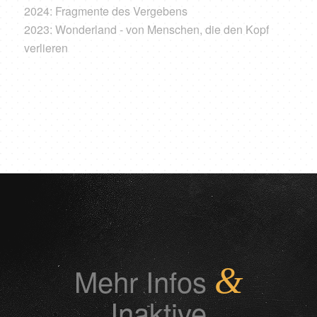
2024: Fragmente des Vergebens
2023: Wonderland - von Menschen, die den Kopf
verlieren
Mehr Infos
&
Inaktive